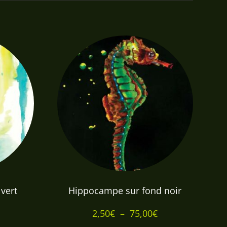
vert
Hippocampe sur fond noir
Plage
Plage
2,50
€
–
75,00
€
de
de