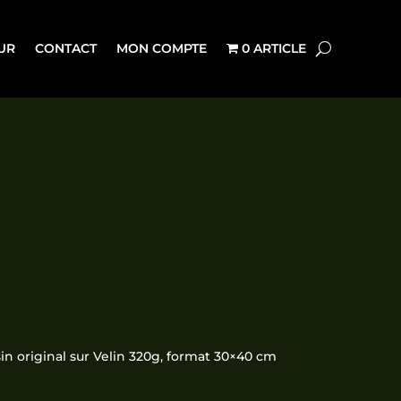
UR
CONTACT
MON COMPTE
0 ARTICLE
Plage
de
prix :
sin original sur Velin 320g, format 30×40 cm
2,50€
à