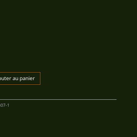
85,00€
outer au panier
307-1