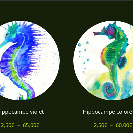
ippocampe violet
Hippocampe coloré 
Plage
2,50
€
–
65,00
€
2,50
€
–
60,00
€
de