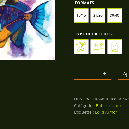
FORMATS
10/15
21/30
30/40
TYPE DE PRODUITS
QUANTITÉ
Aj
DE
BALISTES
MULTICOLORS
UGS :
balistes-multicolores-
Catégorie :
Bulles d'eaux
Étiquette :
Lol d'Armor