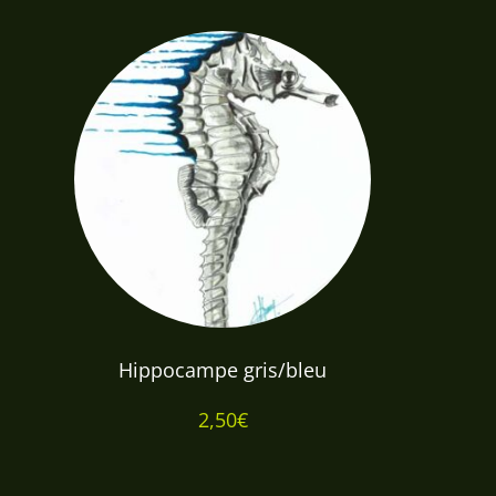
prix :
2,50€
à
100,00€
Hippocampe gris/bleu
2,50
€