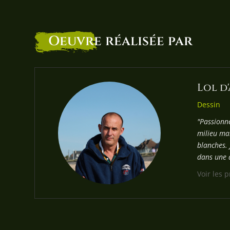
Oeuvre
réalisée par
Lol d
Dessin
"Passionn
milieu mar
blanches. 
dans une a
Voir les 