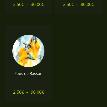
Plage
Plage
2,50
€
–
30,00
€
2,50
€
–
80,00
€
de
de
prix :
prix :
2,50€
2,50€
à
à
30,00€
80,00€
Fous de Bassan
Plage
2,50
€
–
90,00
€
de