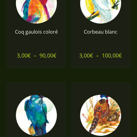
75,00€
85,00€
Coq gaulois coloré
Corbeau blanc
Plage
Plage
3,00
€
–
90,00
€
3,00
€
–
100,00
€
de
de
prix :
prix :
3,00€
3,00€
à
à
90,00€
100,0