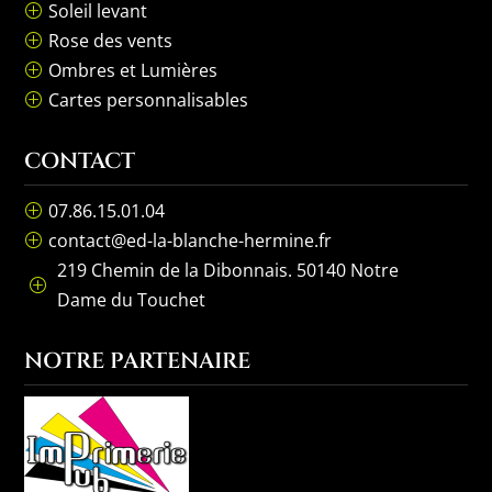
Soleil levant
P
Rose des vents
P
Ombres et Lumières
P
Cartes personnalisables
P
CONTACT
07.86.15.01.04
P
contact@ed-la-blanche-hermine.fr
P
219 Chemin de la Dibonnais. 50140 Notre
P
Dame du Touchet
NOTRE PARTENAIRE