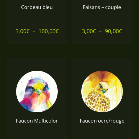
Corbeau bleu
Faisans – couple
Plage
Plage
3,00
€
–
100,00
€
3,00
€
–
90,00
€
de
de
prix :
prix :
3,00€
3,00€
à
à
100,00€
90,00€
Faucon Multicolor
Faucon ocre/rouge