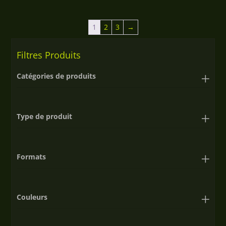
prix :
2,50€
1
2
3
→
à
Filtres Produits
90,00€
Catégories de produits
Type de produit
Formats
Couleurs