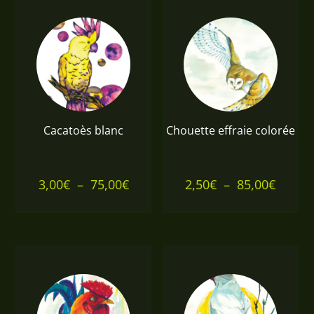
Cacatoès blanc
Chouette effraie colorée
Plage
Plage
3,00
€
–
75,00
€
2,50
€
–
85,00
€
de
de
prix :
prix :
3,00€
2,50€
à
à