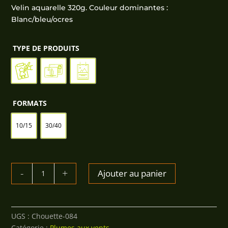
2,50€
Velin aquarelle 320g. Couleur dominantes :
à
Blanc/bleu/ocres
85,00€
TYPE DE PRODUITS
FORMATS
10/15
30/40
QUANTITÉ
Ajouter au panier
DE
CHOUETTE
EFFRAIE
COLORÉE
UGS :
Chouette-084
Catégorie :
Plumes aux vents