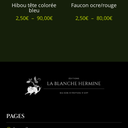
Hibou tête colorée
Faucon ocre/rouge
bleu
Plage
Plage
2,50
€
–
90,00
€
2,50
€
–
80,00
€
de
de
prix :
prix :
2,50€
2,50€
à
à
90,00€
80,00€
PAGES