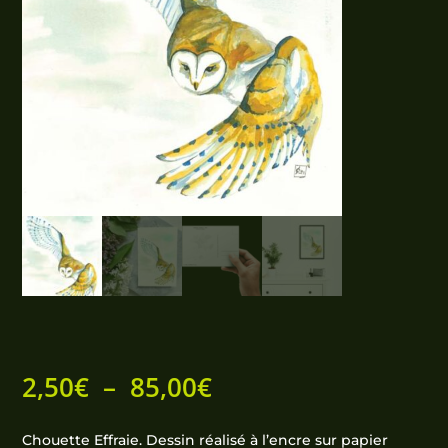
Plage
2,50
€
–
85,00
€
de
prix :
Chouette Effraie. Dessin réalisé à l’encre sur papier