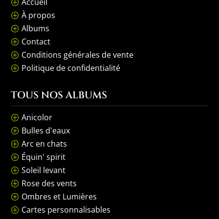
Accueil
P
À propos
P
Albums
P
Contact
P
Conditions générales de vente
P
Politique de confidentialité
P
TOUS NOS ALBUMS
Anicolor
P
Bulles d'eaux
P
Arc en chats
P
Équin' spirit
P
Soleil levant
P
Rose des vents
P
Ombres et Lumières
P
Cartes personnalisables
P