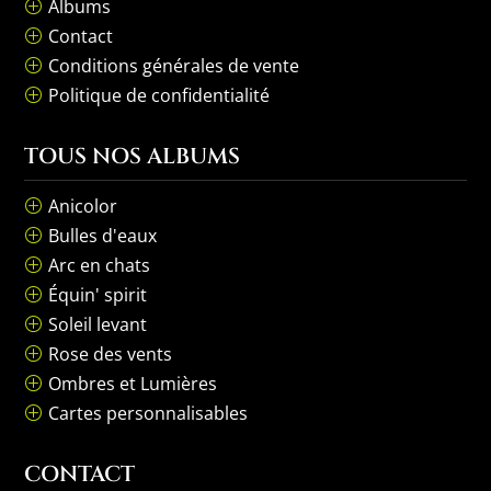
Albums
P
Contact
P
Conditions générales de vente
P
Politique de confidentialité
P
TOUS NOS ALBUMS
Anicolor
P
Bulles d'eaux
P
Arc en chats
P
Équin' spirit
P
Soleil levant
P
Rose des vents
P
Ombres et Lumières
P
Cartes personnalisables
P
CONTACT