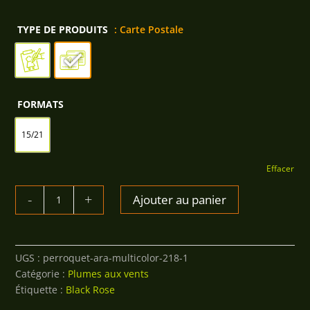
75,00€
TYPE DE PRODUITS
: Carte Postale
FORMATS
15/21
Effacer
QUANTITÉ
Ajouter au panier
DE
CACATOÈS
BLANC
UGS :
perroquet-ara-multicolor-218-1
Catégorie :
Plumes aux vents
Étiquette :
Black Rose