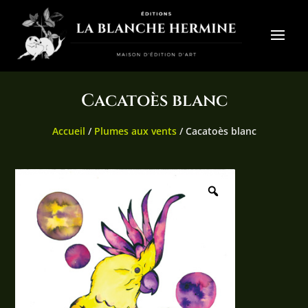
Cacatoès blanc
Accueil
/
Plumes aux vents
/ Cacatoès blanc