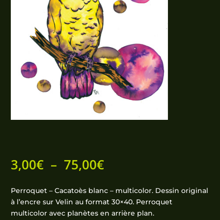
Plage
3,00
€
–
75,00
€
de
prix :
Perroquet – Cacatoès blanc – multicolor. Dessin original
3,00€
à l’encre sur Velin au format 30×40. Perroquet
à
multicolor avec planètes en arrière plan.