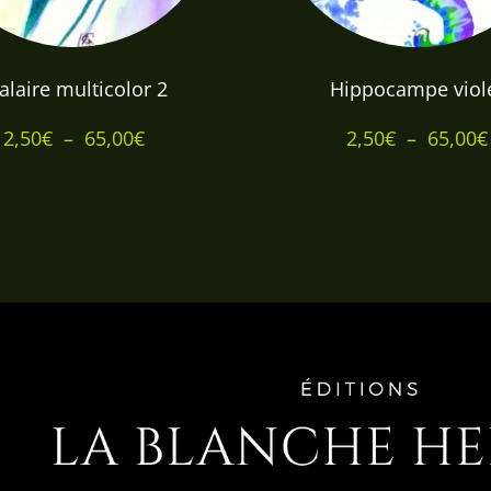
alaire multicolor 2
Hippocampe viol
Plage
2,50
€
–
65,00
€
2,50
€
–
65,00
€
de
prix :
2,50€
à
65,00€