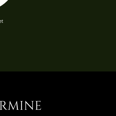
et
Plage
de
prix :
2,50€
à
65,00€