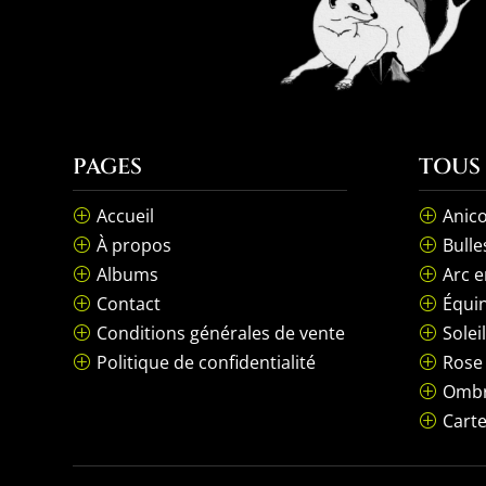
PAGES
TOUS
Accueil
Anico
P
P
À propos
Bulle
P
P
Albums
Arc e
P
P
Contact
Équin
P
P
Conditions générales de vente
Solei
P
P
Politique de confidentialité
Rose
P
P
Ombr
P
Carte
P