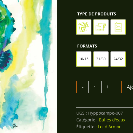
TYPE DE PRODUITS
FORMATS
10/15
21/30
24/32
QUANTITÉ
Aj
DE
HIPPOCAMPE
COLORÉ
VERT
UGS :
Hyppocampe-007
Catégorie :
Bulles d'eaux
Étiquette :
Lol d'Armor