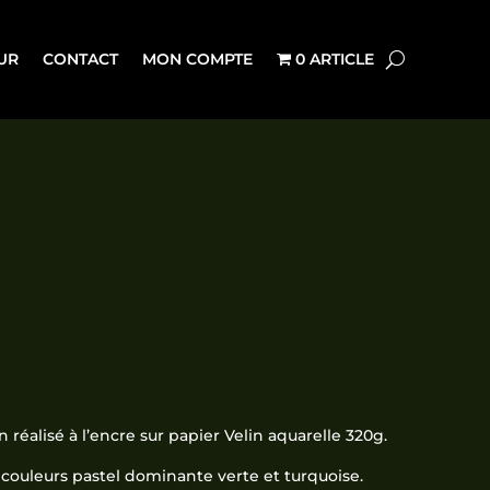
UR
CONTACT
MON COMPTE
0 ARTICLE
Plage
de
prix :
réalisé à l’encre sur papier Velin aquarelle 320g.
2,50€
à
 couleurs pastel dominante verte et turquoise.