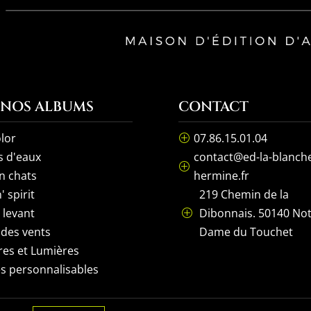
 NOS ALBUMS
CONTACT
lor
07.86.15.01.04
P
s d'eaux
contact@ed-la-blanch
P
n chats
hermine.fr
' spirit
219 Chemin de la
l levant
Dibonnais. 50140 No
P
 des vents
Dame du Touchet
es et Lumières
s personnalisables