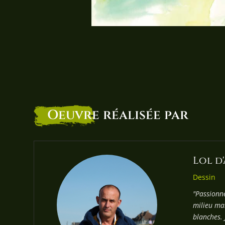
Oeuvre
réalisée par
Lol d
Dessin
"Passionn
milieu mar
blanches. 