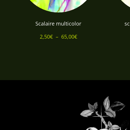
Scalaire multicolor
sc
Plage
2,50
€
–
65,00
€
de
prix :
2,50€
à
65,00€