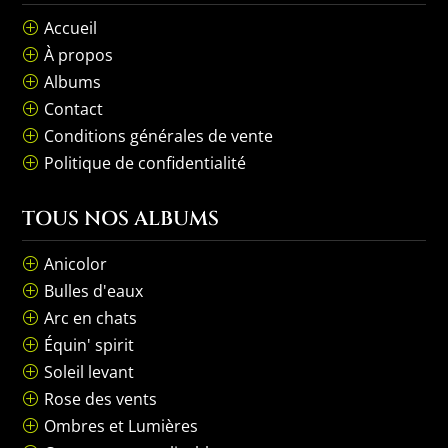
Accueil
P
À propos
P
Albums
P
Contact
P
Conditions générales de vente
P
Politique de confidentialité
P
TOUS NOS ALBUMS
Anicolor
P
Bulles d'eaux
P
Arc en chats
P
Équin' spirit
P
Soleil levant
P
Rose des vents
P
Ombres et Lumières
P