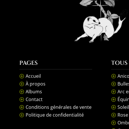
PAGES
TOUS
Accueil
Anico
P
P
À propos
Bulle
P
P
Albums
Arc e
P
P
Contact
Équin
P
P
Conditions générales de vente
Solei
P
P
Politique de confidentialité
Rose
P
P
Ombr
P