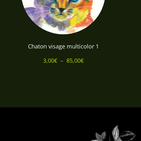
Chaton visage multicolor 1
Plage
3,00
€
–
85,00
€
de
prix :
3,00€
à
85,00€