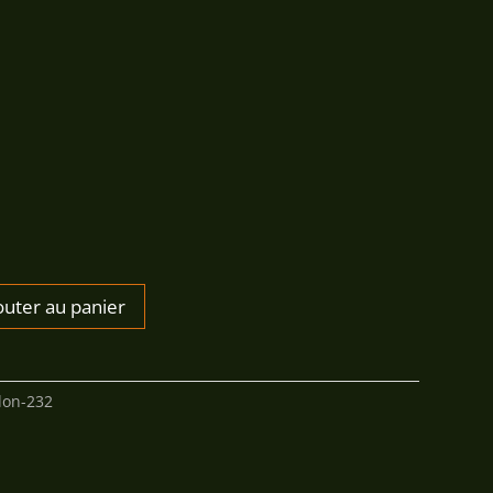
75,00€
outer au panier
llon-232