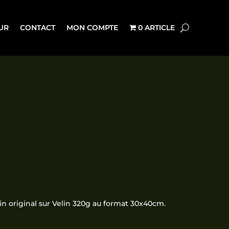
UR
CONTACT
MON COMPTE
0 ARTICLE
Plage
de
prix :
in original sur Velin 320g au format 30x40cm.
3,00€
à