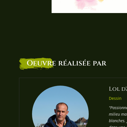
Oeuvre
réalisée par
Lol d
Dessin
"Passionn
milieu mar
blanches. 