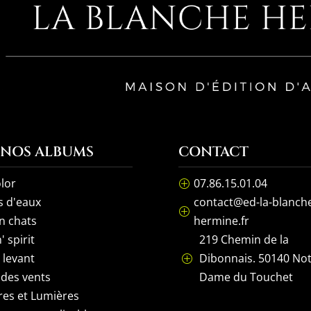
 NOS ALBUMS
CONTACT
lor
07.86.15.01.04
P
s d'eaux
contact@ed-la-blanch
P
n chats
hermine.fr
' spirit
219 Chemin de la
l levant
Dibonnais. 50140 No
P
 des vents
Dame du Touchet
es et Lumières