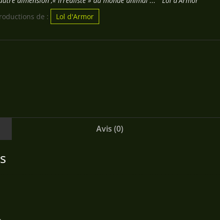
utre dimension ,« irréaliste » du monde animal ... " Lol d'Armor
productions de :
Lol d'Armor
Avis (0)
s