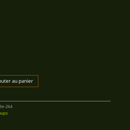
outer au panier
rée-264
loups