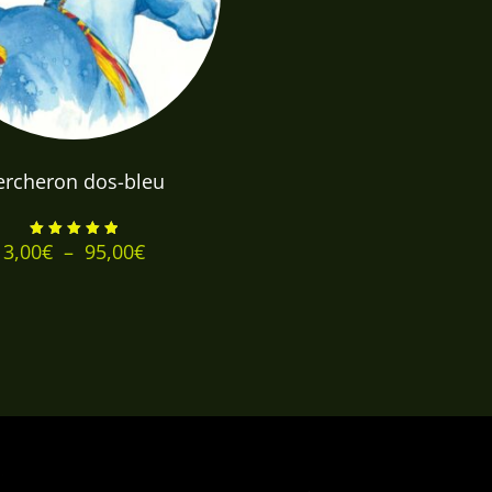
ercheron dos-bleu
Plage
3,00
€
–
95,00
€
Note
5.00
de
sur 5
prix :
3,00€
à
95,00€