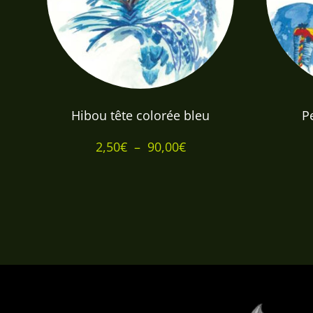
Hibou tête colorée bleu
P
Plage
2,50
€
–
90,00
€
de
prix :
2,50€
à
90,00€