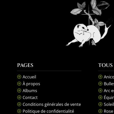
PAGES
TOUS
Accueil
Anico
P
P
À propos
Bulle
P
P
Albums
Arc e
P
P
Contact
Équin
P
P
Conditions générales de vente
Solei
P
P
Politique de confidentialité
Rose
P
P