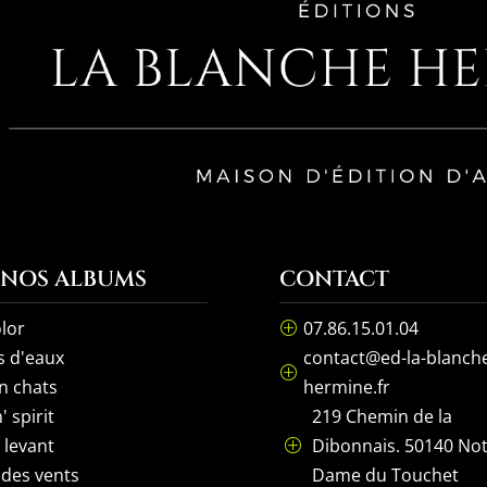
 NOS ALBUMS
CONTACT
lor
07.86.15.01.04
P
s d'eaux
contact@ed-la-blanch
P
n chats
hermine.fr
' spirit
219 Chemin de la
l levant
Dibonnais. 50140 No
P
 des vents
Dame du Touchet