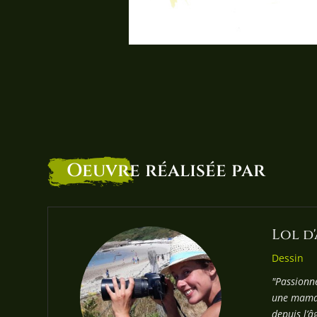
Oeuvre
réalisée par
Lol d
Dessin
"Passionné
une maman 
depuis l’â