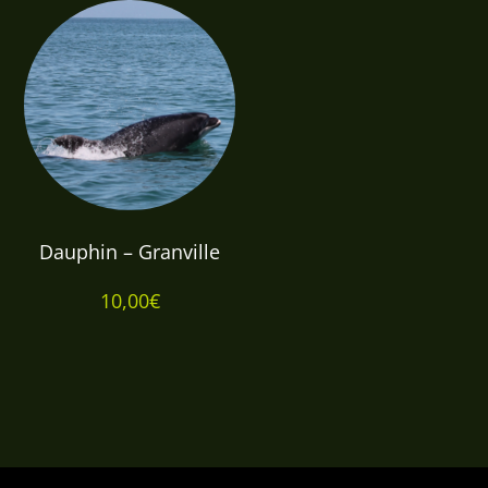
25,00€
à
27,00€
Dauphin – Granville
10,00
€