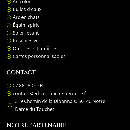
Anicolor
P
Bulles d'eaux
P
Arc en chats
P
Équin' spirit
P
Soleil levant
P
Rose des vents
P
Ombres et Lumières
P
Cartes personnalisables
P
CONTACT
07.86.15.01.04
P
contact@ed-la-blanche-hermine.fr
P
219 Chemin de la Dibonnais. 50140 Notre
P
Dame du Touchet
NOTRE PARTENAIRE