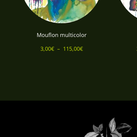
Mouflon multicolor
Plage
3,00
€
–
115,00
€
de
prix :
3,00€
à
115,00€