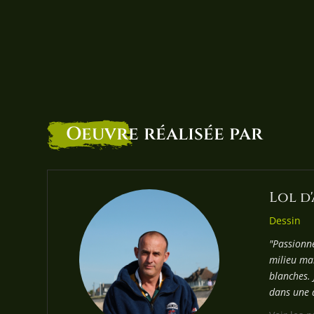
Oeuvre
réalisée par
Lol d
Dessin
"Passionn
milieu mar
blanches. 
dans une a