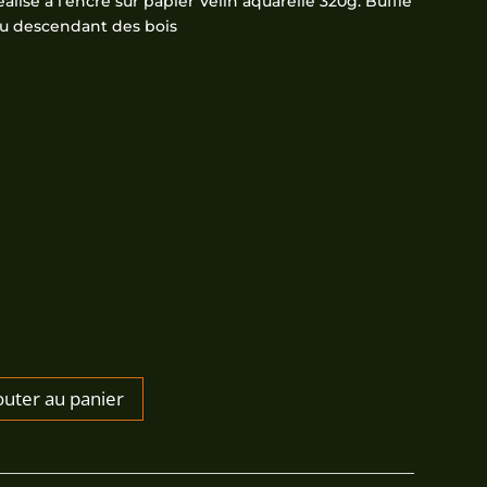
20,00€
éalisé à l’encre sur papier Velin aquarelle 320g. Buffle
eau descendant des bois
outer au panier