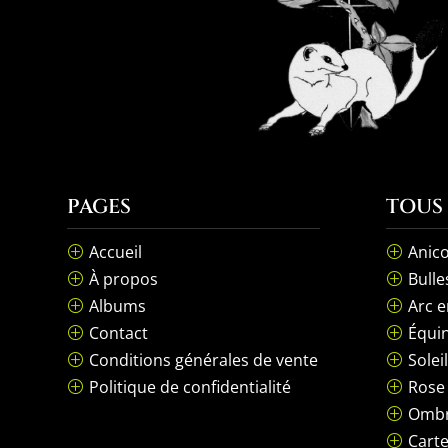
PAGES
TOUS
Accueil
Anico
P
P
À propos
Bulle
P
P
Albums
Arc e
P
P
Contact
Équin
P
P
Conditions générales de vente
Solei
P
P
Politique de confidentialité
Rose
P
P
Ombr
P
Carte
P