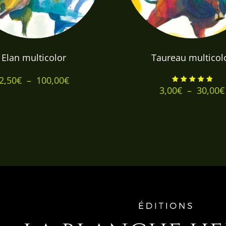
Elan multicolor
Taureau multicol
Plage
2,50
€
–
100,00
€
3,00
€
–
30,00
€
Note
de
5.00
sur 5
prix :
2,50€
à
100,00€