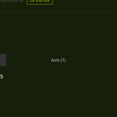
productions de :
Lol d'Armor
Avis (1)
s