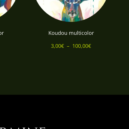
or
Koudou multicolor
Plage
3,00
€
–
100,00
€
Plage
de
de
prix :
prix :
3,00€
3,00€
à
à
100,00€
30,00€