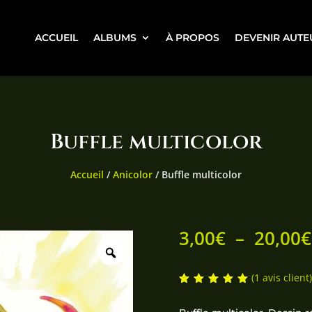
ACCUEIL
ALBUMS
À PROPOS
DEVENIR AUTE
Buffle multicolor
Accueil
/
Anicolor
/ Buffle multicolor
3,00
€
–
20,00
€
(
1
avis client)
Noté
5.00