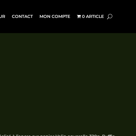
UR
CONTACT
MON COMPTE
0 ARTICLE
Plage
de
prix :
3,00€
à