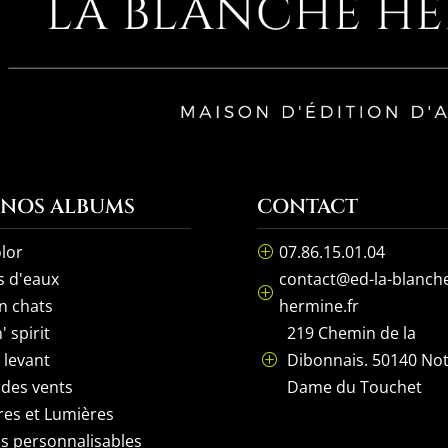
 NOS ALBUMS
CONTACT
lor
07.86.15.01.04
P
s d'eaux
contact@ed-la-blanch
P
n chats
hermine.fr
' spirit
219 Chemin de la
l levant
Dibonnais. 50140 No
P
 des vents
Dame du Touchet
es et Lumières
s personnalisables