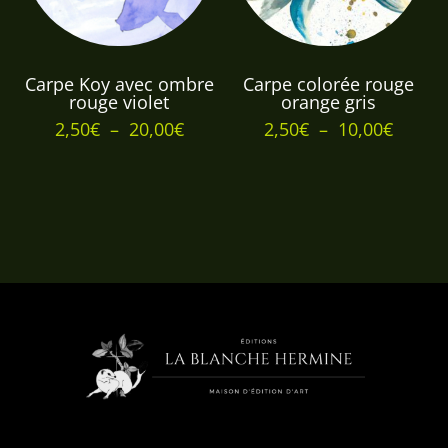
Carpe Koy avec ombre
Carpe colorée rouge
rouge violet
orange gris
Plage
Plage
2,50
€
–
20,00
€
2,50
€
–
10,00
€
de
de
prix :
prix :
2,50€
2,50€
à
à
20,00€
10,00€