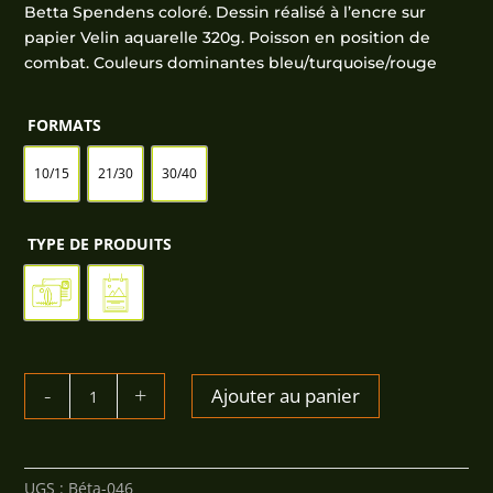
prix :
Betta Spendens coloré. Dessin réalisé à l’encre sur
2,50€
papier Velin aquarelle 320g. Poisson en position de
à
combat. Couleurs dominantes bleu/turquoise/rouge
20,00€
FORMATS
10/15
21/30
30/40
TYPE DE PRODUITS
QUANTITÉ
Ajouter au panier
DE
BÉTA
ROUGE-
BLEU
UGS :
Béta-046