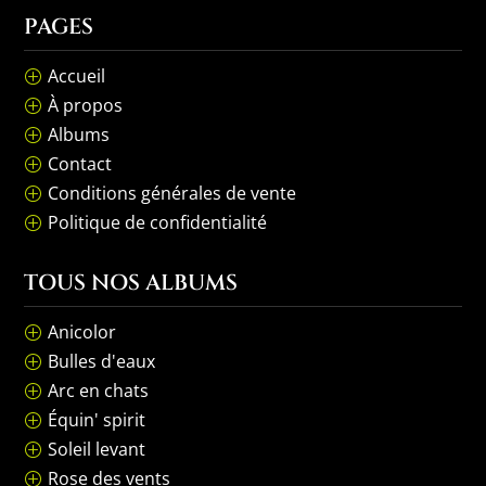
PAGES
Accueil
P
À propos
P
Albums
P
Contact
P
Conditions générales de vente
P
Politique de confidentialité
P
TOUS NOS ALBUMS
Anicolor
P
Bulles d'eaux
P
Arc en chats
P
Équin' spirit
P
Soleil levant
P
Rose des vents
P