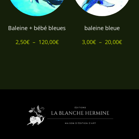
Baleine + bébé bleues
baleine bleue
Plage
Plage
2,50
€
–
120,00
€
3,00
€
–
20,00
€
de
de
prix :
prix :
2,50€
3,00€
à
à
120,00€
20,00€