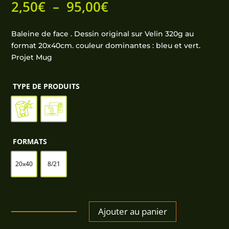
Plage
2,50
€
–
95,00
€
de
prix :
Baleine de face . Dessin original sur Velin 320g au
2,50€
format 20x40cm. couleur dominantes : bleu et vert.
à
Projet Mug
95,00€
TYPE DE PRODUITS
FORMATS
20x40
8/21
Ajouter au panier
QUANTITÉ
DE