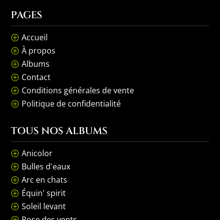
PAGES
Accueil
P
À propos
P
Albums
P
Contact
P
Conditions générales de vente
P
Politique de confidentialité
P
TOUS NOS ALBUMS
Anicolor
P
Bulles d'eaux
P
Arc en chats
P
Équin' spirit
P
Soleil levant
P
Rose des vents
P