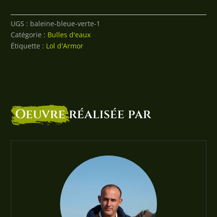
BALEINE
FACE
UGS :
baleine-bleue-verte-1
BLEU/VERTE
Catégorie :
Bulles d'eaux
Étiquette :
Lol d'Armor
Oeuvre
réalisée par