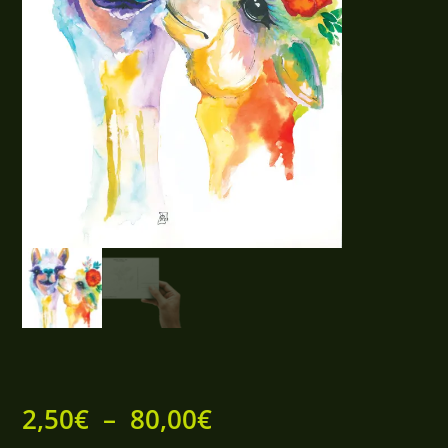
Plage
2,50
€
–
80,00
€
de