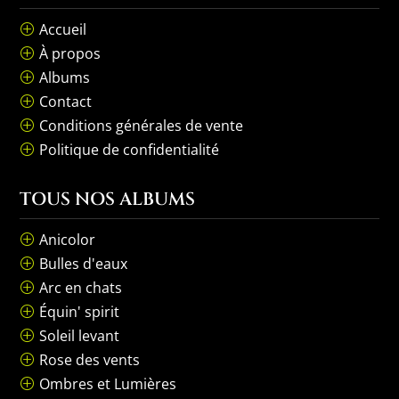
Accueil
P
À propos
P
Albums
P
Contact
P
Conditions générales de vente
P
Politique de confidentialité
P
TOUS NOS ALBUMS
Anicolor
P
Bulles d'eaux
P
Arc en chats
P
Équin' spirit
P
Soleil levant
P
Rose des vents
P
Ombres et Lumières
P