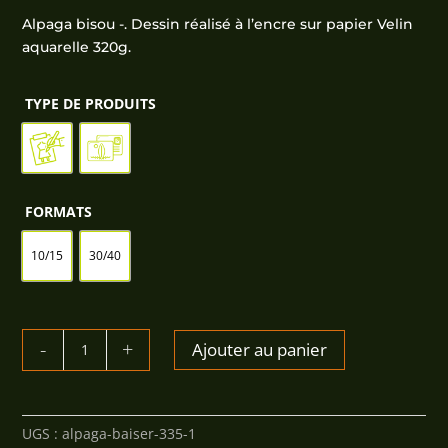
prix :
Alpaga bisou -. Dessin réalisé à l’encre sur papier Velin
2,50€
aquarelle 320g.
à
80,00€
TYPE DE PRODUITS
FORMATS
10/15
30/40
QUANTITÉ
Ajouter au panier
DE
ALPAGA
BAISER
UGS :
alpaga-baiser-335-1