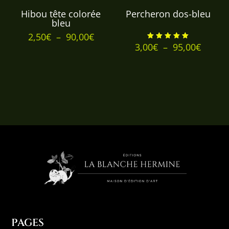
Hibou tête colorée
Percheron dos-bleu
bleu
Plage
2,50
€
–
90,00
€
Plage
3,00
€
–
95,00
€
Note
de
5.00
de
sur 5
prix :
prix :
2,50€
3,00€
à
à
90,00€
95,00€
PAGES